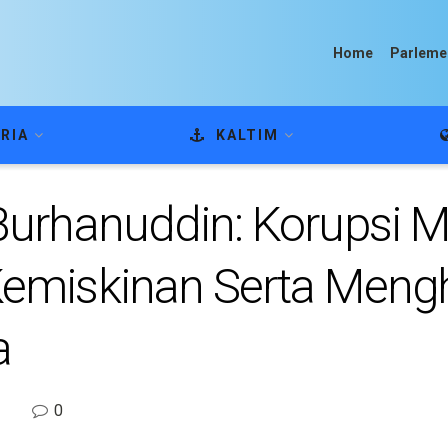
Home
Parleme
RIA
KALTIM
Burhanuddin: Korupsi 
emiskinan Serta Men
a
0
l