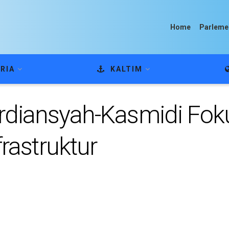
Home
Parleme
RIA
KALTIM
 Ardiansyah-Kasmidi Fo
astruktur