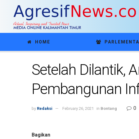
HOME
PARLEMENTA
Setelah Dilantik,
Pembangunan Infr
0
by
Redaksi
February 26, 2021
in
Bontang
Bagikan