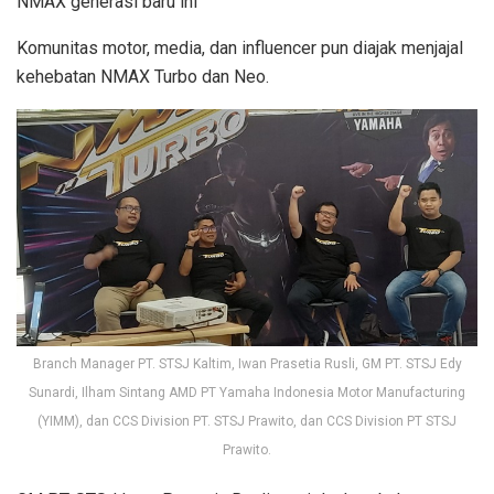
NMAX generasi baru ini
Komunitas motor, media, dan influencer pun diajak menjajal
kehebatan NMAX Turbo dan Neo.
Branch Manager PT. STSJ Kaltim, Iwan Prasetia Rusli, GM PT. STSJ Edy
Sunardi, Ilham Sintang AMD PT Yamaha Indonesia Motor Manufacturing
(YIMM), dan CCS Division PT. STSJ Prawito, dan CCS Division PT STSJ
Prawito.